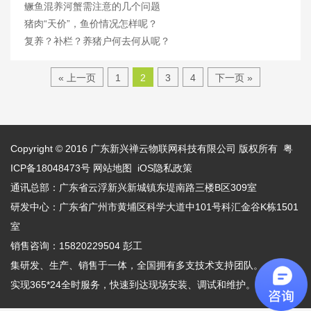
鳜鱼混养河蟹需注意的几个问题
猪肉“天价”，鱼价情况怎样呢？
复养？补栏？养猪户何去何从呢？
« 上一页
1
2
3
4
下一页 »
Copyright © 2016
广东新兴禅云物联网科技有限公司
版权所有
粤
ICP备18048473号
网站地图
iOS隐私政策
通讯总部：广东省云浮新兴新城镇东堤南路三楼B区309室
研发中心：广东省广州市黄埔区科学大道中101号科汇金谷K栋1501
室
销售咨询：15820229504 彭工
集研发、生产、销售于一体，全国拥有多支技术支持团队。
实现365*24全时服务，快速到达现场安装、调试和维护。