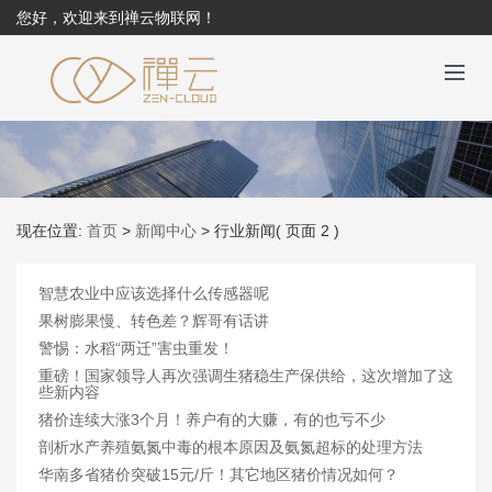
您好，欢迎来到禅云物联网！
现在位置:
首页
>
新闻中心
>
行业新闻
( 页面 2 )
智慧农业中应该选择什么传感器呢
果树膨果慢、转色差？辉哥有话讲
警惕：水稻“两迁”害虫重发！
重磅！国家领导人再次强调生猪稳生产保供给，这次增加了这
些新内容
猪价连续大涨3个月！养户有的大赚，有的也亏不少
剖析水产养殖氨氮中毒的根本原因及氨氮超标的处理方法
华南多省猪价突破15元/斤！其它地区猪价情况如何？