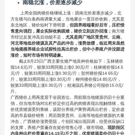
南稳北涨，价差逐步减少
上周全国肉猪价格继续上涨：因南北价差逐步减少，北
方生猪与白条肉南调量大减，当地屠企一度压价收购，尤其是
东北地区，猪价短时下滑明显，
但因养殖端看好后市，压栏惜
售意向强烈，屠企实际收购困难，猪价立刻反扑回涨；
南方猪
市经过反复冲高后动能不足，
尤其是两广地区受贵州、云南、
河北等地低价猪源及其产品的冲击，涨势放缓，临近周末虽然
当地规模养殖企业试探性拉高出栏价，但中小养殖户并没跟进
涨价，短时市场有转弱迹象。
截止8月23日广西主要生猪产地良种价格如下：玉林猪价
报14.6元/斤，较第33周同期上涨0.30元/斤；桂林猪价报14.5
元/斤，较第33周同期上涨0.30元/斤；贺州猪价报14.65元/
斤，较第33周同期上涨0.30元/斤；柳州猪价报14.85元/斤，
较第33周同期上涨0.30元/斤；桂湘温氏养猪公司报价15.0元/
斤。
广西猪价上周再度居于全国首位。周前期当地猪源仍旧十分紧
俏，但当地市场对出栏价定价过高的肉猪表现出抵触情绪，低
价优质猪源受到青睐，该部分养殖户乘势调高出栏价，定价虚
高的市县稳价销售；周后期受贵州、云南等地低价猪源的大量
冲击，广西猪价涨势受阻，个别区域出现回调，但受供应缺口
的支撑，养殖户普遍存在挺价惜售心理，猪市弱稳。
现阶段区
内良种出栏价普遍在14-15元/斤之间，优质猪源卖价仍旧十分