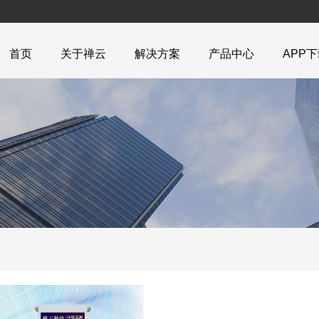
首页
关于禅云
解决方案
产品中心
APP