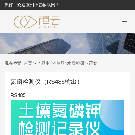
您好，欢迎来到禅云物联网！
现在位置:
首页
>
产品中心
>
单品
>
水质检测
>
正文
氮磷检测仪（RS485输出）
RS485