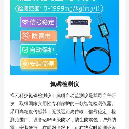
氮磷检测仪
禅云科技氮磷检测仪｜氮磷自动监测仪是我司自主研
发，取得国家实用性专利保护的一款智能检测仪器。
采用高精度传感器，无线远距离传输，信号稳定，检
测范围广。设备达IP66级防水，防尘防腐蚀，户外防
雷，安装便捷。在联网情况下，可在线实时监测环境