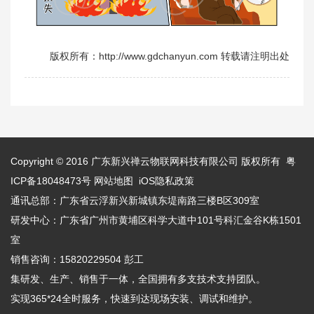
版权所有：http://www.gdchanyun.com 转载请注明出处
Copyright © 2016
广东新兴禅云物联网科技有限公司
版权所有
粤
ICP备18048473号
网站地图
iOS隐私政策
通讯总部：广东省云浮新兴新城镇东堤南路三楼B区309室
研发中心：广东省广州市黄埔区科学大道中101号科汇金谷K栋1501
室
销售咨询：15820229504 彭工
集研发、生产、销售于一体，全国拥有多支技术支持团队。
实现365*24全时服务，快速到达现场安装、调试和维护。